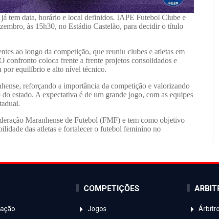
já tem data, horário e local definidos.
IAPE Futebol Clube
e
ezembro
, às
15h30
, no
Estádio Castelão
, para decidir o título
tes ao longo da competição, que reuniu clubes e atletas em
 confronto coloca frente a frente projetos consolidados e
por equilíbrio e alto nível técnico.
anhense, reforçando a importância da competição e valorizando
 do estado. A expectativa é de um grande jogo, com as equipes
tadual.
eração Maranhense de Futebol (FMF) e tem como objetivo
lidade das atletas e fortalecer o futebol feminino no
COMPETIÇÕES
ARBI
ração
Jogos
Árbitr