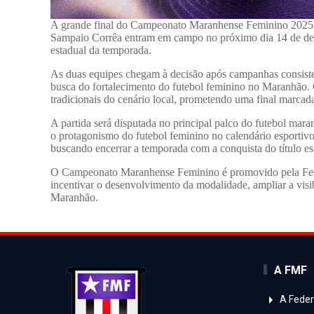
A grande final do
Campeonato Maranhense Feminino 2025
Sampaio Corrêa
entram em campo no próximo
dia 14 de d
estadual da temporada.
As duas equipes chegam à decisão após campanhas consisten
busca do fortalecimento do futebol feminino no Maranhão. O
tradicionais do cenário local, prometendo uma final marcada 
A partida será disputada no principal palco do futebol mar
o protagonismo do futebol feminino no calendário esportivo
buscando encerrar a temporada com a conquista do título es
O Campeonato Maranhense Feminino é promovido pela Fed
incentivar o desenvolvimento da modalidade, ampliar a visibi
Maranhão.
A FMF
A Fede