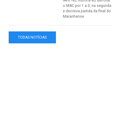
IAPE fez história ao derrotar
o MAC por 1 a 0, na segunda
e decisiva partida da final do
Maranhense
TODAS NOTÍCIAS